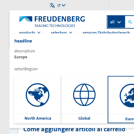
IT
all
products
selectors
services.DistributorSearch
headline
>
Pagina iniziale
guides
description
Europe
services.questionLabel
selectRegion
guideTitle
North America
Global
Euro
Come aggiungere articoli al carrello