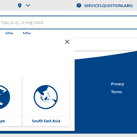
SERVICES.QUESTIONLABEL
title
title
>
es (hidráulicos)
NA150
Imprint
Privacy
Cookies
Terms
Group
ope
South East Asia