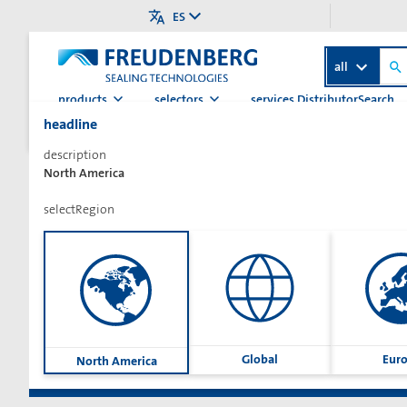
ES
all
products
selectors
services.DistributorSearch
headline
>
>
>
Página de inicio
Categoría
Hidráulica
Juntas de piston
description
North America
selectRegion
Sharetext
Global
Eur
North America