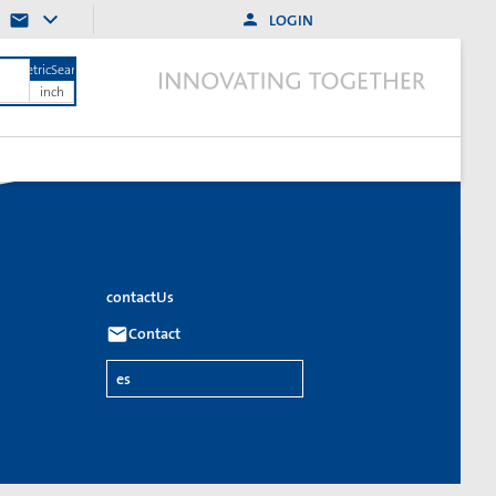
LOGIN
MetricSearch
inch
contactUs
Contact
es